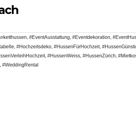
fach
nketthussen
,
#EventAusstattung
,
#Eventdekoration
,
#EventHu
abelle
,
#Hochzeitsdeko
,
#HussenFürHochzeit
,
#HussenGünsti
ssenVerleihHochzeit
,
#HussenWeiss
,
#HussenZürich
,
#Mietko
,
#WeddingRental