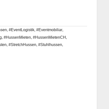
ssen
,
#EventLogistik
,
#Eventmobiliar
,
g
,
#HussenMieten
,
#HussenMietenCH
,
sten
,
#StretchHussen
,
#Stuhlhussen
,