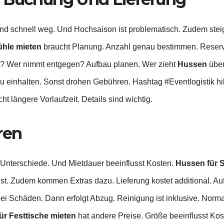
nd schnell weg. Und Hochsaison ist problematisch. Zudem steige
ühle mieten
braucht Planung. Anzahl genau bestimmen. Reserve
e? Wer nimmt entgegen? Aufbau planen. Wer zieht
Hussen
über
u einhalten. Sonst drohen Gebühren. Hashtag #Eventlogistik hilf
ht längere Vorlaufzeit. Details sind wichtig.
ren
 Unterschiede. Und Mietdauer beeinflusst Kosten.
Hussen für S
t. Zudem kommen Extras dazu. Lieferung kostet additional. Aufb
r bei Schäden. Dann erfolgt Abzug. Reinigung ist inklusive. Nor
ür Festtische mieten
hat andere Preise. Größe beeinflusst Kos