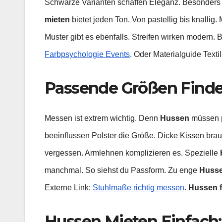
Schwarze Varianten schaffen Eleganz. Besonders fü
mieten
bietet jeden Ton. Von pastellig bis knallig. 
Muster gibt es ebenfalls. Streifen wirken modern.
Farbpsychologie Events
. Oder Materialguide Texti
Passende Größen Find
Messen ist extrem wichtig. Denn
Hussen
müssen p
beeinflussen Polster die Größe. Dicke Kissen bra
vergessen. Armlehnen komplizieren es. Spezielle
manchmal. So siehst du Passform. Zu enge
Huss
Externe Link:
Stuhlmaße richtig messen
.
Hussen f
Hussen Mieten Einfach