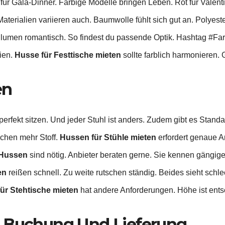
r Gala-Dinner. Farbige Modelle bringen Leben. Rot für Valenti
Materialien variieren auch. Baumwolle fühlt sich gut an. Polyeste
 Blumen romantisch. So findest du passende Optik. Hashtag #Farb
lien.
Husse für Festtische mieten
sollte farblich harmonieren. 
en
erfekt sitzen. Und jeder Stuhl ist anders. Zudem gibt es Sta
uchen mehr Stoff.
Hussen für Stühle mieten
erfordert genaue A
Hussen
sind nötig. Anbieter beraten gerne. Sie kennen gängige
en
reißen schnell. Zu weite rutschen ständig. Beides sieht schle
ür Stehtische mieten
hat andere Anforderungen. Höhe ist ent
:
Buchung Und Lieferung