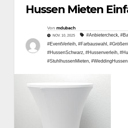
Hussen Mieten Ein
Von
mdubach
#Anbietercheck
,
#Ba
NOV. 10, 2025
#EventVerleih
,
#Farbauswahl
,
#Größent
#HussenSchwarz
,
#Hussenverleih
,
#Hu
#StuhlhussenMieten
,
#WeddingHussen