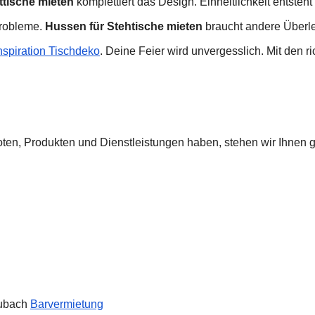
ttische mieten
komplettiert das Design. Einheitlichkeit entsteh
Probleme.
Hussen für Stehtische mieten
braucht andere Überl
nspiration Tischdeko
. Deine Feier wird unvergesslich. Mit den r
ten, Produkten und Dienstleistungen haben, stehen wir Ihnen 
Dubach
Barvermietung