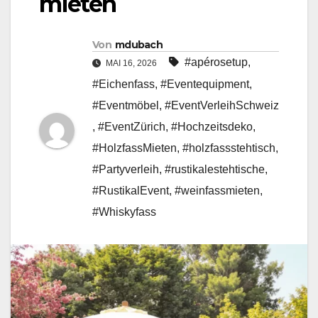
mieten
Von
mdubach
#apérosetup
,
MAI 16, 2026
#Eichenfass
,
#Eventequipment
,
#Eventmöbel
,
#EventVerleihSchweiz
,
#EventZürich
,
#Hochzeitsdeko
,
#HolzfassMieten
,
#holzfassstehtisch
,
#Partyverleih
,
#rustikalestehtische
,
#RustikalEvent
,
#weinfassmieten
,
#Whiskyfass