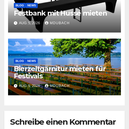
BLOG
NEWS
Festbank mit Husse mieten
AUG. 5, 2026
MDUBACH
BLOG
NEWS
Bierzeltgarnitur mieten für
Festivals
AUG. 5, 2026
MDUBACH
Schreibe einen Kommentar