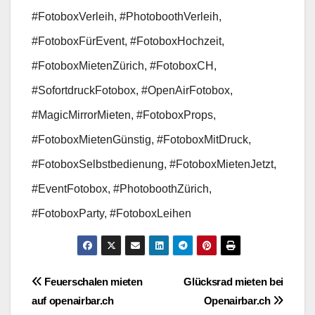
#FotoboxVerleih, #PhotoboothVerleih,
#FotoboxFürEvent, #FotoboxHochzeit,
#FotoboxMietenZürich, #FotoboxCH,
#SofortdruckFotobox, #OpenAirFotobox,
#MagicMirrorMieten, #FotoboxProps,
#FotoboxMietenGünstig, #FotoboxMitDruck,
#FotoboxSelbstbedienung, #FotoboxMietenJetzt,
#EventFotobox, #PhotoboothZürich,
#FotoboxParty, #FotoboxLeihen
Beitragsnavigation
Feuerschalen mieten
Glücksrad mieten bei
auf openairbar.ch
Openairbar.ch