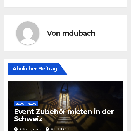
Von
mdubach
Ähnlicher Beitrag
BLOG
NEWS
Event Zubehör mieten in der
Schweiz
AUG. 6, 2026
MDUBACH