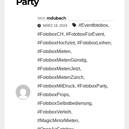
Party
Von
mdubach
#Eventfotobox
,
MÄRZ 18, 2024
#FotoboxCH
,
#FotoboxFürEvent
,
#FotoboxHochzeit
,
#FotoboxLeihen
,
#FotoboxMieten
,
#FotoboxMietenGünstig
,
#FotoboxMietenJetzt
,
#FotoboxMietenZürich
,
#FotoboxMitDruck
,
#FotoboxParty
,
#FotoboxProps
,
#FotoboxSelbstbedienung
,
#FotoboxVerleih
,
#MagicMirrorMieten
,