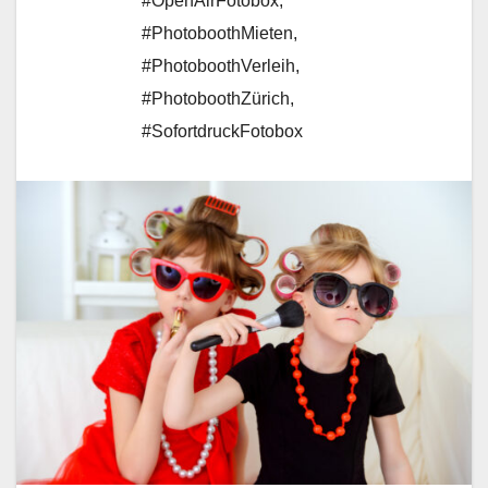
#OpenAirFotobox
,
#PhotoboothMieten
,
#PhotoboothVerleih
,
#PhotoboothZürich
,
#SofortdruckFotobox