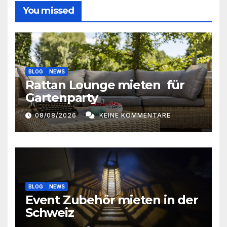
n
You missed
u
g
n
A
g
n
BLOG
NEWS
e
s
Rattan Lounge mieten für
Gartenparty
n
i
c
08/08/2026
KEINE KOMMENTARE
S
h
u
t
c
e
h
BLOG
NEWS
n
Event Zubehör mieten in der
e
-
Schweiz
u