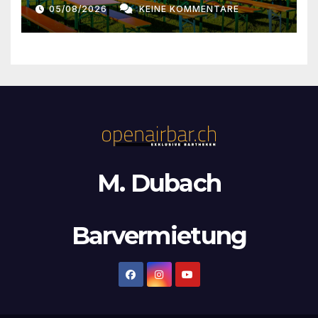
n
05/08/2026
KEINE KOMMENTARE
,
N
a
v
i
g
M. Dubach
a
t
Barvermietung
i
o