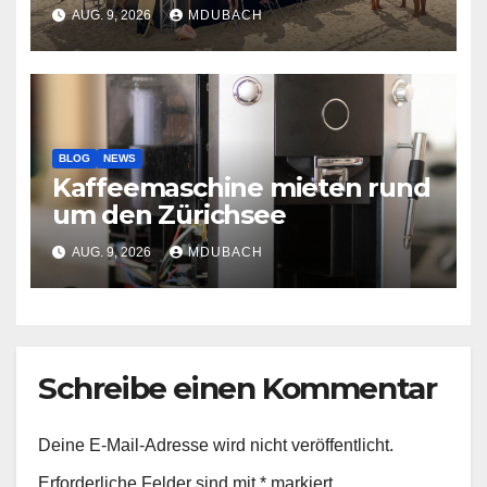
AUG. 9, 2026
MDUBACH
BLOG
NEWS
Kaffeemaschine mieten rund
um den Zürichsee
AUG. 9, 2026
MDUBACH
Schreibe einen Kommentar
Deine E-Mail-Adresse wird nicht veröffentlicht.
Erforderliche Felder sind mit
*
markiert