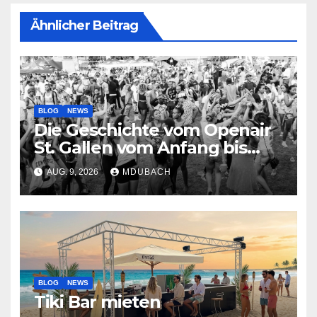
Ähnlicher Beitrag
BLOG
NEWS
Die Geschichte vom Openair
St. Gallen vom Anfang bis
jetzt
AUG. 9, 2026
MDUBACH
BLOG
NEWS
Tiki Bar mieten