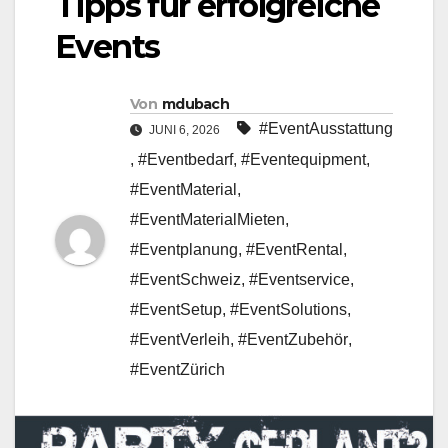
Tipps für erfolgreiche
Events
Von
mdubach
#EventAusstattung
JUNI 6, 2026
,
#Eventbedarf
,
#Eventequipment
,
#EventMaterial
,
#EventMaterialMieten
,
#Eventplanung
,
#EventRental
,
#EventSchweiz
,
#Eventservice
,
#EventSetup
,
#EventSolutions
,
#EventVerleih
,
#EventZubehör
,
#EventZürich