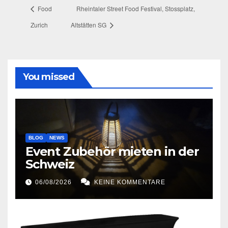
Food
Rheintaler Street Food Festival, Stossplatz,
Zurich
Altstätten SG
You missed
BLOG
NEWS
Event Zubehör mieten in der
Schweiz
06/08/2026
KEINE KOMMENTARE