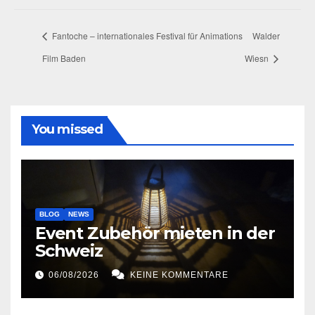
Fantoche – internationales Festival für Animations
Walder
Film Baden
Wiesn
You missed
BLOG
NEWS
Event Zubehör mieten in der
Schweiz
06/08/2026
KEINE KOMMENTARE