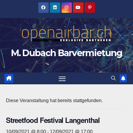
Zum
Inhalt
springen
M. Dubach Barvermietung
Diese Veranstaltung hat bereits stattgefunden.
Streetfood Festival Langenthal
10/09/2021 @ 8:00
-
12/09/2021 @ 17:00