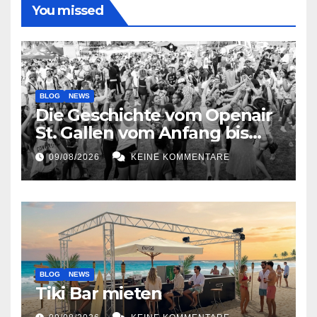
You missed
BLOG
NEWS
Die Geschichte vom Openair
St. Gallen vom Anfang bis
jetzt
09/08/2026
KEINE KOMMENTARE
BLOG
NEWS
Tiki Bar mieten