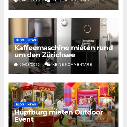
09/08/2026
KEINE KOMMENTARE
BLOG
NEWS
Kaffeemaschine mieten rund
um den Zürichsee
09/08/2026
KEINE KOMMENTARE
BLOG
NEWS
Hüpfburg mieten Outdoor
Event