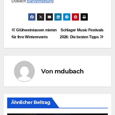
Dubach
Barvermietung
Beitragsnavigation
Glühweintassen mieten
Schlager Music Festivals
für Ihre Winterevents
2026: Die besten Tipps
Von
mdubach
Ähnlicher Beitrag