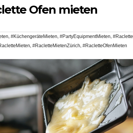
clette Ofen mieten
eten
,
#KüchengeräteMieten
,
#PartyEquipmentMieten
,
#Raclette
RacletteMieten
,
#RacletteMietenZürich
,
#RacletteOfenMieten