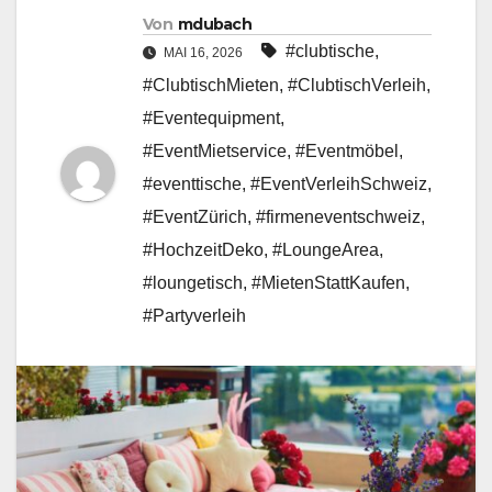
Von
mdubach
#clubtische
,
MAI 16, 2026
#ClubtischMieten
,
#ClubtischVerleih
,
#Eventequipment
,
#EventMietservice
,
#Eventmöbel
,
#eventtische
,
#EventVerleihSchweiz
,
#EventZürich
,
#firmeneventschweiz
,
#HochzeitDeko
,
#LoungeArea
,
#loungetisch
,
#MietenStattKaufen
,
#Partyverleih