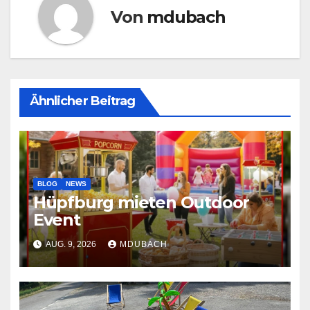
Von
mdubach
Ähnlicher Beitrag
BLOG
NEWS
Hüpfburg mieten Outdoor
Event
AUG. 9, 2026
MDUBACH