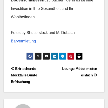
Bogenschießevent
zu buchen, denn es ist eine
Investition in Ihre Gesundheit und Ihr
Wohlbefinden.
Fotos by Shutterstock and M. Dubach
Barvermietung
Beitragsnavigation
Erfrischende
Lounge Möbel mieten
Mocktails Bunte
einfach
Erfrischung