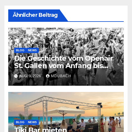
Ähnlicher Beitrag
BLOG
NEWS
Die Geschichte vom Openair
St. Gallen vom Anfang bis
jetzt
AUG. 9, 2026
MDUBACH
BLOG
NEWS
Tiki Bar mieten