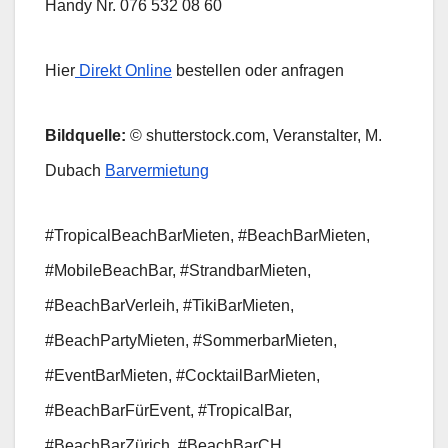
Handy Nr. 076 532 08 60
Hier
Direkt Online
bestellen oder anfragen
Bildquelle:
© shutterstock.com, Veranstalter, M.
Dubach
Barvermietung
#TropicalBeachBarMieten, #BeachBarMieten,
#MobileBeachBar, #StrandbarMieten,
#BeachBarVerleih, #TikiBarMieten,
#BeachPartyMieten, #SommerbarMieten,
#EventBarMieten, #CocktailBarMieten,
#BeachBarFürEvent, #TropicalBar,
#BeachBarZürich, #BeachBarCH,