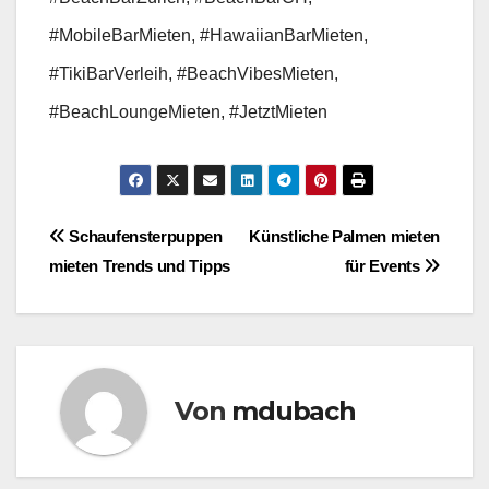
#MobileBarMieten, #HawaiianBarMieten,
#TikiBarVerleih, #BeachVibesMieten,
#BeachLoungeMieten, #JetztMieten
Beitragsnavigation
Schaufensterpuppen
Künstliche Palmen mieten
mieten Trends und Tipps
für Events
Von
mdubach