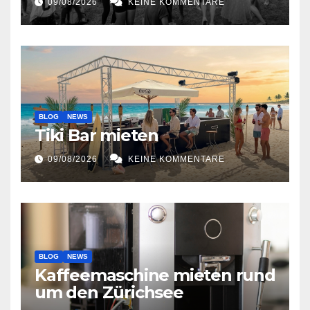
09/08/2026
KEINE KOMMENTARE
BLOG
NEWS
Tiki Bar mieten
09/08/2026
KEINE KOMMENTARE
BLOG
NEWS
Kaffeemaschine mieten rund
um den Zürichsee