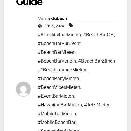
Guide
Von
mdubach
FEB. 9, 2026
##CocktailbarMieten
,
#BeachBarCH
,
#BeachBarFürEvent
,
#BeachBarMieten
,
#BeachBarVerleih
,
#BeachBarZürich
,
#BeachLoungeMieten
,
#BeachPartyMieten
,
#BeachVibesMieten
,
#EventBarMieten
,
#HawaiianBarMieten
,
#JetztMieten
,
#MobileBarMieten
,
#MobileBeachBar
,