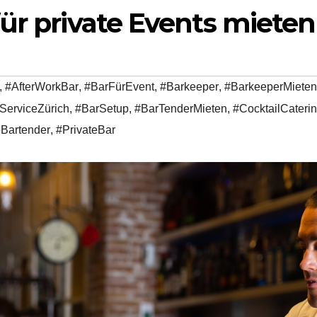
ür private Events mieten
,
#AfterWorkBar
,
#BarFürEvent
,
#Barkeeper
,
#BarkeeperMieten
ServiceZürich
,
#BarSetup
,
#BarTenderMieten
,
#CocktailCateri
Bartender
,
#PrivateBar