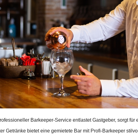
rofessioneller Barkeeper-Service entlastet Gastgeber, sorgt für
ter Getränke bietet eine gemietete Bar mit Profi-Barkeeper stilvo