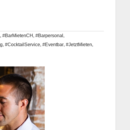
,
#BarMietenCH
,
#Barpersonal
,
ng
,
#CocktailService
,
#Eventbar
,
#JetztMieten
,