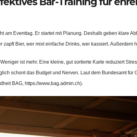
fektives Bar-Training für ehr
icht am Eventtag. Er startet mit Planung. Deshalb geben klare A
 zapft Bier, wer mixt einfache Drinks, wer kassiert. Außerdem h
 Weniger ist mehr. Eine kleine, gut sortierte Karte reduziert Str
lglich schont das Budget und Nerven. Laut dem Bundesamt für Ges
heit BAG, https://www.bag.admin.ch).