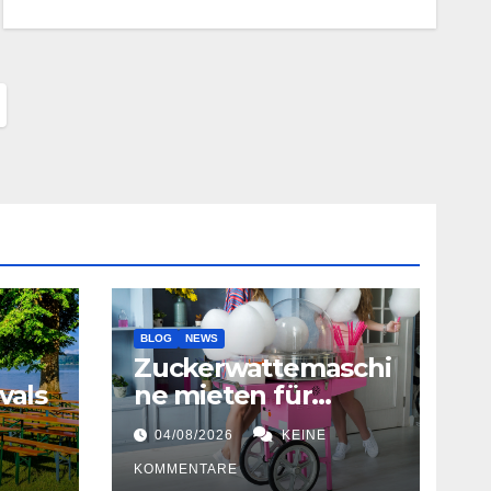
BLOG
NEWS
Zuckerwattemaschi
vals
ne mieten für
Hochzeiten
04/08/2026
KEINE
KOMMENTARE