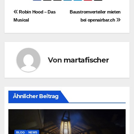
Beitragsnavigation
Robin Hood – Das
Baustromverteiler mieten
Musical
bei openairbar.ch
Von
martafischer
Ähnlicher Beitrag
BLOG
NEWS