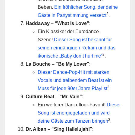
Beben.
Ein fröhlicher Song, der deine
2
Gäste in Partystimmung versetzt
.
Haddaway – “What Is Love”
:
Ein Klassiker der Eurodance-
Szene!
Dieser Song ist bekannt für
seinen eingängigen Refrain und das
2
ikonische „Baby don’t hurt me“
.
La Bouche – “Be My Lover”
:
Dieser Dance-Pop-Hit mit starken
Vocals und treibendem Beat ist ein
2
Muss für jede 90er Jahre Playlist
.
Culture Beat – “Mr. Vain”
:
Ein weiterer Dancefloor-Favorit!
Dieser
Song ist energiegeladen und wird
2
deine Gäste zum Tanzen bringen
.
Dr. Alban – “Sing Hallelujah!”
: