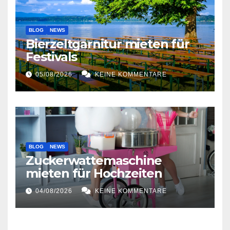
BLOG
NEWS
Bierzeltgarnitur mieten für
Festivals
05/08/2026
KEINE KOMMENTARE
BLOG
NEWS
Zuckerwattemaschine
mieten für Hochzeiten
04/08/2026
KEINE KOMMENTARE