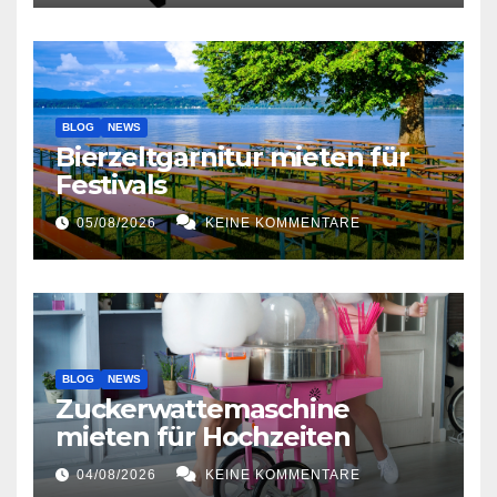
BLOG
NEWS
Bierzeltgarnitur mieten für
Festivals
05/08/2026
KEINE KOMMENTARE
BLOG
NEWS
Zuckerwattemaschine
mieten für Hochzeiten
04/08/2026
KEINE KOMMENTARE