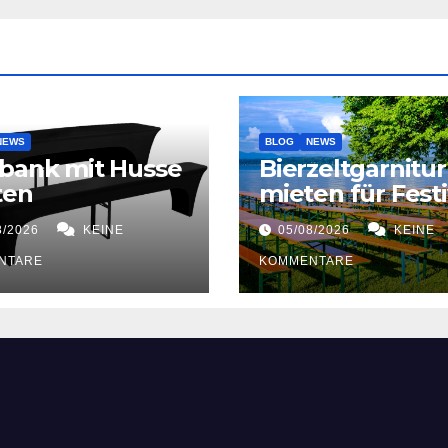
NEWS
BLOG
NEWS
bank mit Husse
Bierzeltgarnitur
ten
mieten für Festi
8/2026
KEINE
05/08/2026
KEINE
NTARE
KOMMENTARE