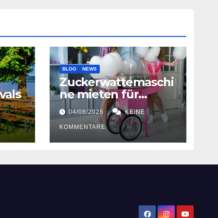
BLOG
NEWS
Zuckerwattemaschi
vals
ne mieten für
Hochzeiten
04/08/2026
KEINE
KOMMENTARE