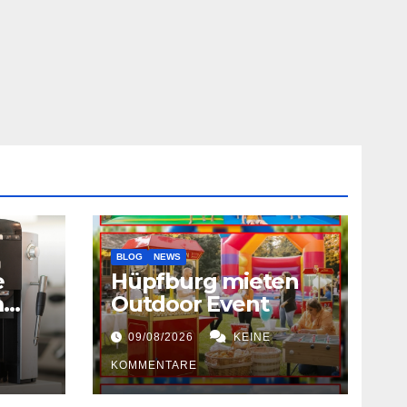
BLOG
NEWS
e
Hüpfburg mieten
m
Outdoor Event
09/08/2026
KEINE
KOMMENTARE