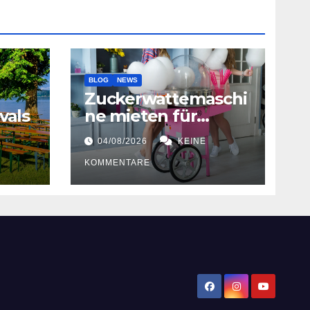
BLOG
NEWS
Zuckerwattemaschi
vals
ne mieten für
Hochzeiten
04/08/2026
KEINE
KOMMENTARE