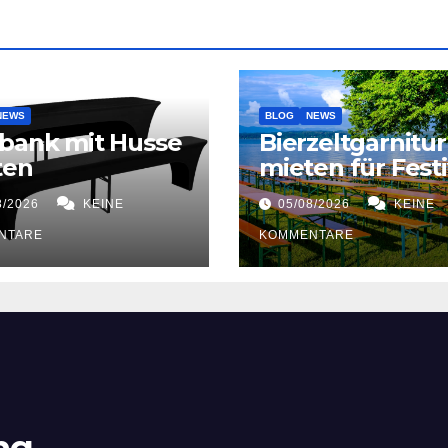
NEWS
BLOG
NEWS
bank mit Husse
Bierzeltgarnitur
ten
mieten für Festi
8/2026
KEINE
05/08/2026
KEINE
NTARE
KOMMENTARE
ng