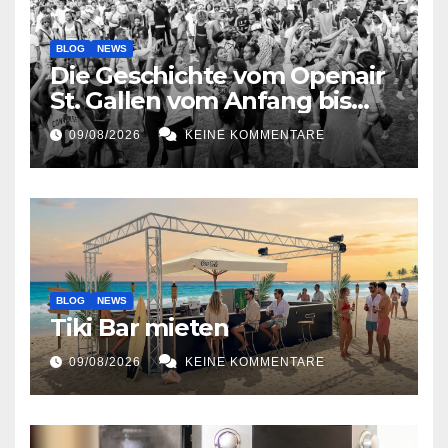
BLOG
NEWS
Die Geschichte vom Openair
St. Gallen vom Anfang bis
jetzt
09/08/2026
KEINE KOMMENTARE
BLOG
NEWS
Tiki Bar mieten
09/08/2026
KEINE KOMMENTARE