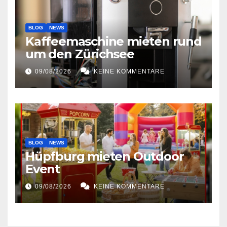
BLOG
NEWS
Kaffeemaschine mieten rund
um den Zürichsee
09/08/2026
KEINE KOMMENTARE
BLOG
NEWS
Hüpfburg mieten Outdoor
Event
09/08/2026
KEINE KOMMENTARE