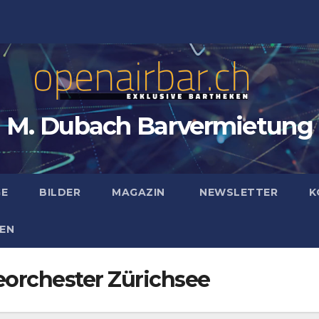
M. Dubach Barvermietung
GE
BILDER
MAGAZIN
NEWSLETTER
K
EN
orchester Zürichsee