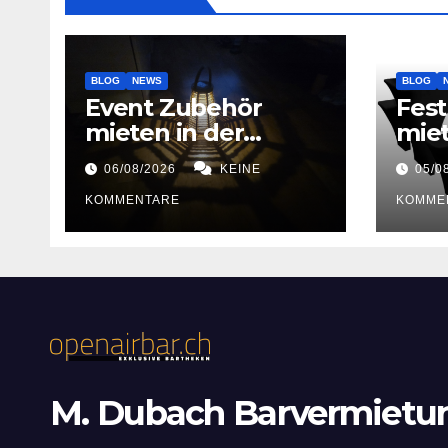
BLOG
NEWS
BLOG
Event Zubehör
Fest
mieten in der
mie
Schweiz
06/08/2026
KEINE
05/0
KOMMENTARE
KOMME
M. Dubach Barvermietu