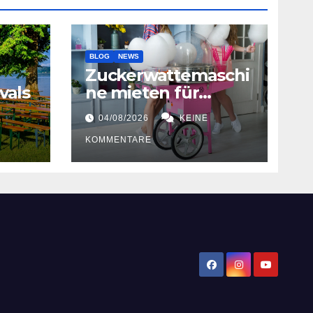
BLOG
NEWS
Zuckerwattemaschi
vals
ne mieten für
Hochzeiten
04/08/2026
KEINE
KOMMENTARE