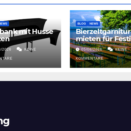
NEWS
BLOG
NEWS
bank mit Husse
Bierzeltgarnitur
ten
mieten für Festi
8/2026
KEINE
05/08/2026
KEINE
NTARE
KOMMENTARE
ng