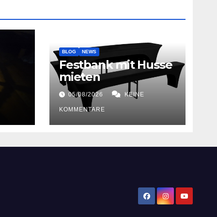
BLOG
NEWS
Festbank mit Husse
mieten
05/08/2026
KEINE
KOMMENTARE