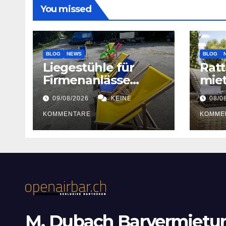
You missed
BLOG
NEWS
BLOG
Liegestühle für
Rat
Firmenanlässe
mie
mieten
Gart
09/08/2026
KEINE
08/0
KOMMENTARE
KOMME
M. Dubach Barvermietu