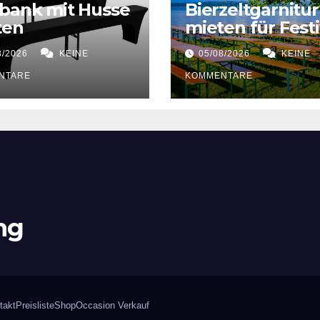
bank mit Husse
Bierzeltgarnitur
ten
mieten für Festi
8/2026
KEINE
05/08/2026
KEINE
NTARE
KOMMENTARE
ng
takt
Preisliste
Shop
Occasion Verkauf