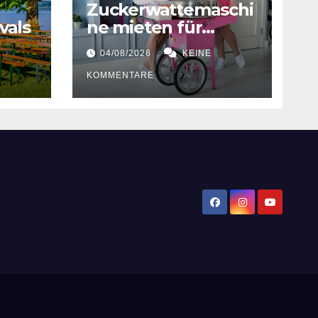
Zuckerwattemaschi
vals
ne mieten für
Hochzeiten
04/08/2026
KEINE
KOMMENTARE