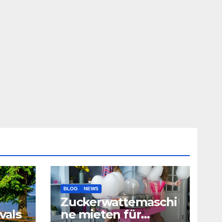
BLOG
NEWS
Zuckerwattemaschi
vals
ne mieten für