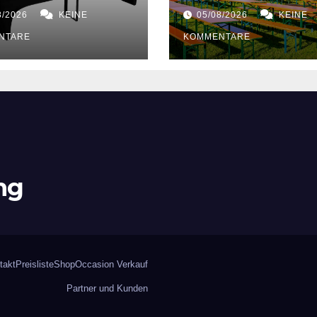
8/2026
KEINE
05/08/2026
KEINE
NTARE
KOMMENTARE
ng
takt
Preisliste
Shop
Occasion Verkauf
Partner und Kunden