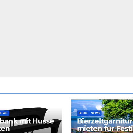
NEWS
BLOG
NEWS
bank mit Husse
Bierzeltgarnitur
ten
mieten für Festi