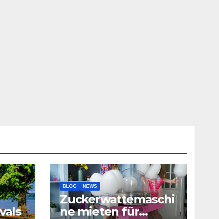
BLOG
NEWS
Zuckerwattemaschi
vals
ne mieten für