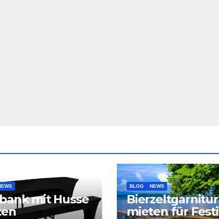
NEWS
BLOG
NEWS
bank mit Husse
Bierzeltgarnitur
ten
mieten für Festi