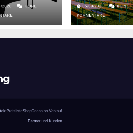
8/2026
KEINE
05/08/2026
KEINE
NTARE
KOMMENTARE
ng
takt
Preisliste
Shop
Occasion Verkauf
Partner und Kunden