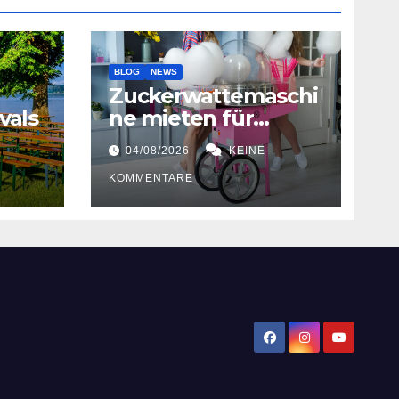
BLOG
NEWS
Zuckerwattemaschi
vals
ne mieten für
Hochzeiten
04/08/2026
KEINE
KOMMENTARE