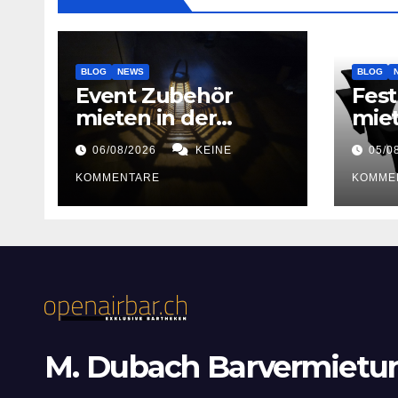
BLOG
NEWS
BLOG
Event Zubehör
Fest
mieten in der
mie
Schweiz
06/08/2026
KEINE
05/0
KOMMENTARE
KOMME
M. Dubach Barvermietu