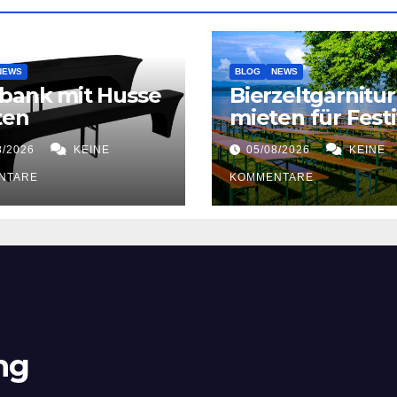
NEWS
BLOG
NEWS
bank mit Husse
Bierzeltgarnitur
ten
mieten für Festi
8/2026
KEINE
05/08/2026
KEINE
NTARE
KOMMENTARE
ng