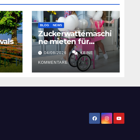
BLOG
NEWS
Zuckerwattemaschi
vals
ne mieten für
Hochzeiten
04/08/2026
KEINE
KOMMENTARE