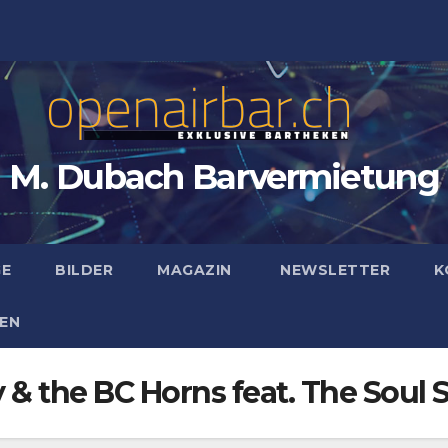
M. Dubach Barvermietung
GE
BILDER
MAGAZIN
NEWSLETTER
K
EN
& the BC Horns feat. The Soul S