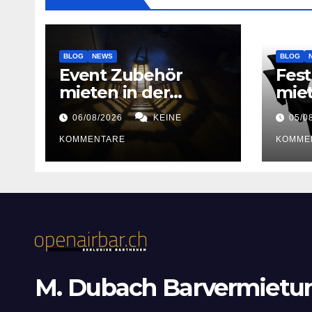
BLOG
NEWS
BLOG
Event Zubehör
Fest
mieten in der
mie
Schweiz
06/08/2026
KEINE
05/0
KOMMENTARE
KOMME
M. Dubach Barvermietu