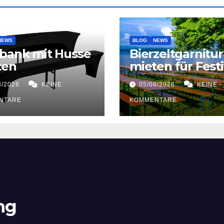
NEWS
BLOG
NEWS
bank mit Husse
Bierzeltgarnitur
ten
mieten für Festi
8/2026
KEINE
05/08/2026
KEINE
NTARE
KOMMENTARE
ng