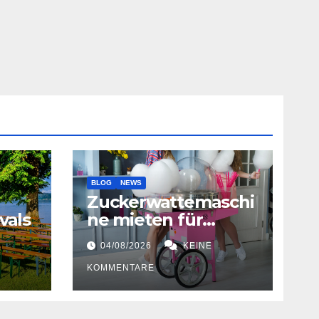
ng
BLOG
NEWS
Zuckerwattemaschi
vals
ne mieten für
Hochzeiten
04/08/2026
KEINE
KOMMENTARE