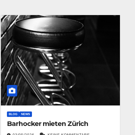
BLOG
NEWS
Barhocker mieten Zürich