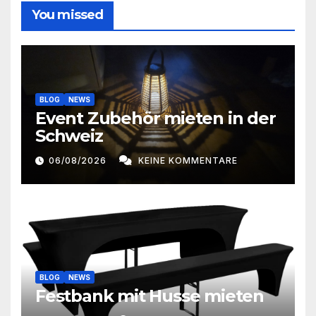
n
You missed
u
g
n
A
g
n
BLOG
NEWS
e
s
Event Zubehör mieten in der
Schweiz
n
i
c
06/08/2026
KEINE KOMMENTARE
S
h
u
t
c
e
h
n
e
BLOG
NEWS
-
Festbank mit Husse mieten
u