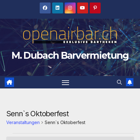
Zum
Inhalt
springen
M. Dubach Barvermietung
Senn`s Oktoberfest
Veranstaltungen
Senn`s Oktoberfest
Veranstaltungen