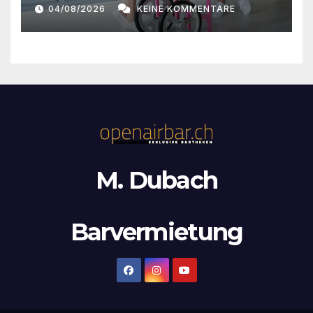
n
04/08/2026
KEINE KOMMENTARE
,
N
a
v
i
g
M. Dubach
a
t
Barvermietung
i
o