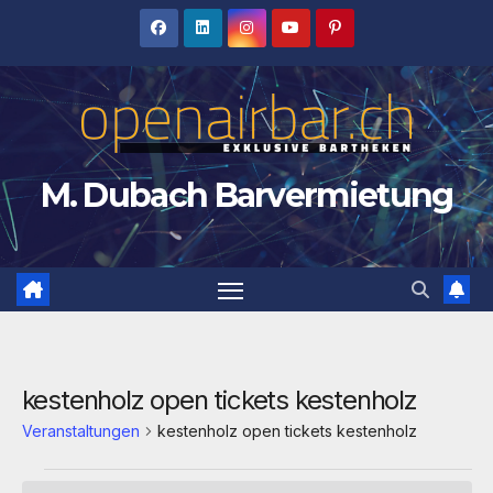
Zum
Inhalt
springen
M. Dubach Barvermietung
kestenholz open tickets kestenholz
Veranstaltungen
kestenholz open tickets kestenholz
Veranstaltungen