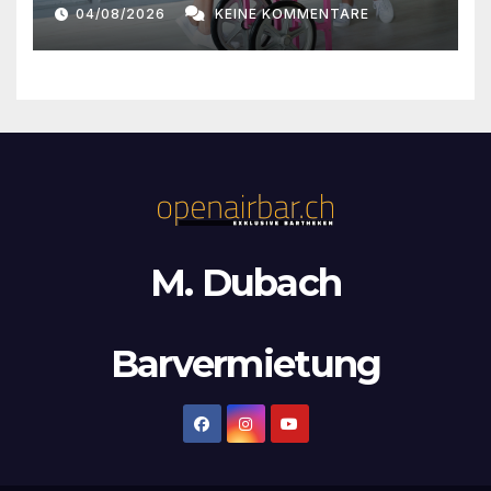
n
04/08/2026
KEINE KOMMENTARE
,
N
a
v
i
g
M. Dubach
a
t
Barvermietung
i
o