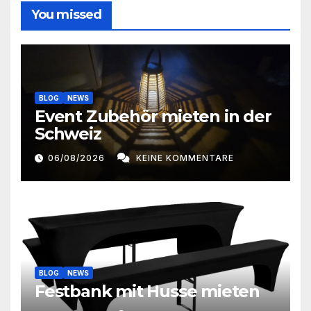
n
You missed
u
g
n
A
g
n
BLOG
NEWS
e
s
Event Zubehör mieten in der
Schweiz
n
i
c
06/08/2026
KEINE KOMMENTARE
S
h
u
t
c
e
h
n
e
BLOG
NEWS
-
Festbank mit Husse mieten
u