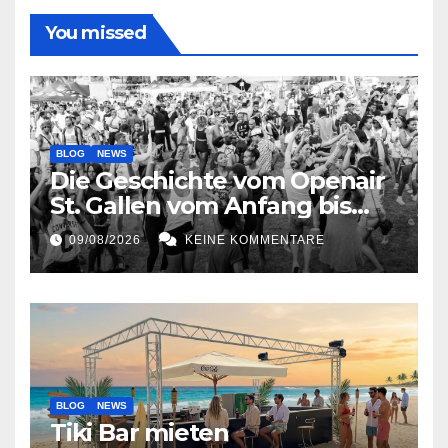
You missed
BLOG
NEWS
Die Geschichte vom Openair
St. Gallen vom Anfang bis
jetzt
09/08/2026
KEINE KOMMENTARE
BLOG
NEWS
Tiki Bar mieten