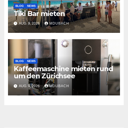
BLOG
NEWS
Tiki Bar mieten
AUG. 9, 2026
MDUBACH
BLOG
NEWS
Kaffeemaschine mieten rund
um den Zürichsee
AUG. 9, 2026
MDUBACH