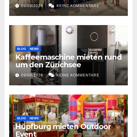
09/08/2026
KEINE KOMMENTARE
BLOG
NEWS
Kaffeemaschine mieten rund
um den Zürichsee
09/08/2026
KEINE KOMMENTARE
BLOG
NEWS
Hüpfburg mieten Outdoor
Event