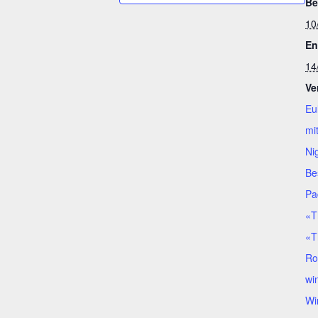
Be
10
En
14
Ve
Eu
mi
Ni
Be
Pa
«T
«T
Ro
wi
Wi