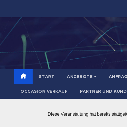
Zum
Inhalt
springen
START
ANGEBOTE
ANFRA
OCCASION VERKAUF
PARTNER UND KUND
Diese Veranstaltung hat bereits stattge