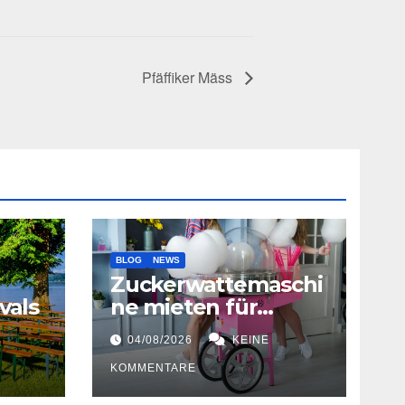
Pfäffiker Mäss
BLOG
NEWS
Zuckerwattemaschi
vals
ne mieten für
Hochzeiten
04/08/2026
KEINE
KOMMENTARE