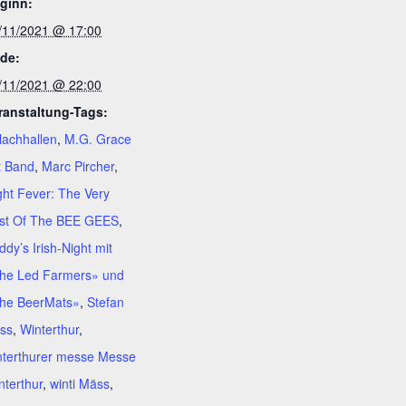
ginn:
/11/2021 @ 17:00
de:
/11/2021 @ 22:00
ranstaltung-Tags:
lachhallen
,
M.G. Grace
t Band
,
Marc Pircher
,
ght Fever: The Very
st Of The BEE GEES
,
ddy’s Irish-Night mit
he Led Farmers» und
he BeerMats»
,
Stefan
ss
,
Winterthur
,
nterthurer messe Messe
nterthur
,
winti Mäss
,