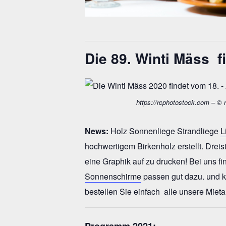
Die
89. Winti Mäss
f
https://rcphotostock.com – © 
News:
Holz Sonnenliege Strandliege
L
hochwertigem Birkenholz erstellt. Drei
eine Graphik auf zu drucken! Bei uns f
Sonnenschirme
passen gut dazu. und 
bestellen Sie einfach alle unsere Mie