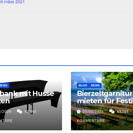
nti mäss 2021
NEWS
BLOG
NEWS
bank mit Husse
Bierzeltgarnitur
ten
mieten für Festi
8/2026
KEINE
05/08/2026
KEINE
NTARE
KOMMENTARE