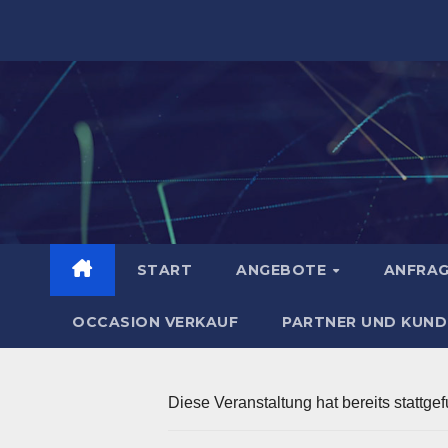
Zum
Inhalt
springen
START
ANGEBOTE
ANFRA
OCCASION VERKAUF
PARTNER UND KUND
Diese Veranstaltung hat bereits stattge