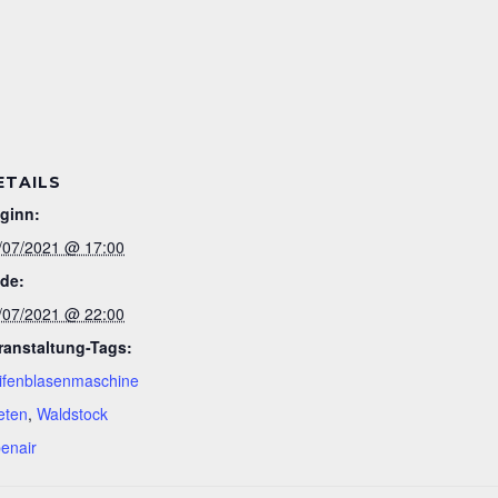
ETAILS
ginn:
/07/2021 @ 17:00
de:
/07/2021 @ 22:00
ranstaltung-Tags:
ifenblasenmaschine
eten
,
Waldstock
enair