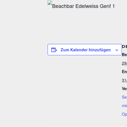
D
Zum Kalender hinzufügen
Be
29
En
31
Ve
Se
mi
Op