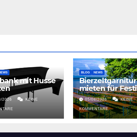
NEWS
BLOG
NEWS
bank mit Husse
Bierzeltgarnitur
ten
mieten für Festi
8/2026
KEINE
05/08/2026
KEINE
NTARE
KOMMENTARE