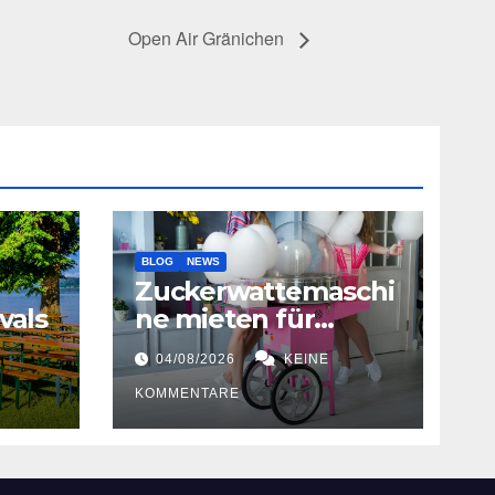
Open Air Gränichen
BLOG
NEWS
Zuckerwattemaschi
vals
ne mieten für
Hochzeiten
04/08/2026
KEINE
KOMMENTARE