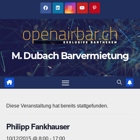
Zum
Inhalt
springen
M. Dubach Barvermietung
Diese Veranstaltung hat bereits stattgefunden.
Philipp Fankhauser
10/12/2015 @ 8:00
-
17:00