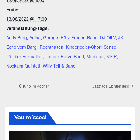
Ende:
13/08/2022 @ 17:00
Veranstaltung-Tags:
Andy Borg
,
Anina
,
Geroge
,
Härz Frauen-Band. DJ Oli V
,
JK
Echo vom Bärgli Rechthalten
,
Kinderjodler-Chörli Sense
,
Ländler-Formation
,
Lauper Hervé Band
,
Monique
,
Nik P.
,
Nockalm Quintett
,
Willy Tell & Band
Kino im Kocher
Jazztage Lichtensteig
You missed