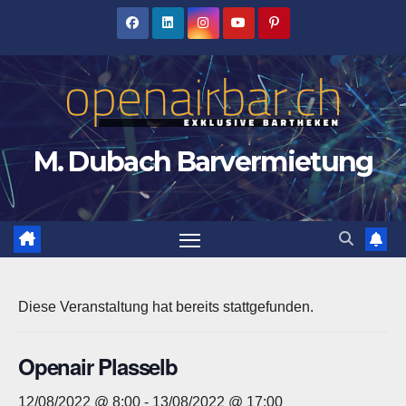
Zum
Inhalt
springen
M. Dubach Barvermietung
Diese Veranstaltung hat bereits stattgefunden.
Openair Plasselb
12/08/2022 @ 8:00
-
13/08/2022 @ 17:00