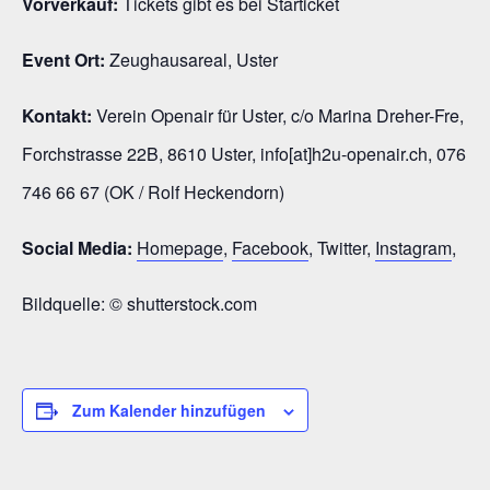
Vorverkauf:
Tickets gibt es bei Starticket
Event Ort:
Zeughausareal, Uster
Kontakt:
Verein Openair für Uster, c/o Marina Dreher-Fre,
Forchstrasse 22B, 8610 Uster, info[at]h2u-openair.ch, 076
746 66 67 (OK / Rolf Heckendorn)
Social Media:
Homepage
,
Facebook
, Twitter,
Instagram
,
Bildquelle: © shutterstock.com
Zum Kalender hinzufügen