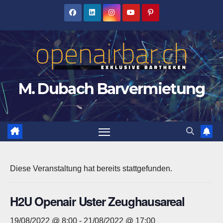
Zum
Inhalt
springen
M. Dubach Barvermietung
Diese Veranstaltung hat bereits stattgefunden.
H2U Openair Uster Zeughausareal
19/08/2022 @ 8:00
-
21/08/2022 @ 17:00