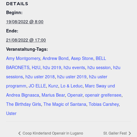
DETAILS
Beginn:
19/08/2022 @ 8:00
Ende:
21/08/2022 @ 17:00
Veranstaltung-Tags:
Amy Montgomery
,
Andrew Bond
,
Asep Stone
,
BELL
BARONETS
,
H2U
,
h2u 2019
,
h2u events
,
h2u session
,
h2u
sessions
,
h2u uster 2018
,
h2u uster 2019
,
h2u uster
programm
,
JO ELLE
,
Kunz
,
Lo & Leduc
,
Marc Sway und
Andrea Bignasca
,
Marius Bear
,
Openair
,
openair greifensee
,
The Birthday Girls
,
The Magic of Santana
,
Tobias Carshey
,
Uster
Coop Kinderland Openair in Lugano
St. Galler Fest