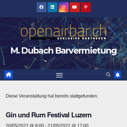
Zum
Inhalt
springen
M. Dubach Barvermietung
Diese Veranstaltung hat bereits stattgefunden.
Gin und Rum Festival Luzern
20/05/2022 @ 8:00
-
21/05/2022 @ 17:00