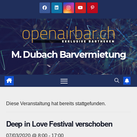
Zum
Inhalt
springen
M. Dubach Barvermietung
Diese Veranstaltung hat bereits stattgefunden.
Deep in Love Festival verschoben
07/03/2020 @ 8:00
-
17:00