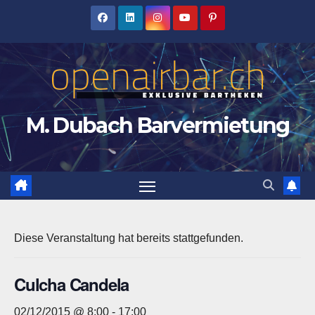
Zum
Inhalt
springen
M. Dubach Barvermietung
Diese Veranstaltung hat bereits stattgefunden.
Culcha Candela
02/12/2015 @ 8:00
-
17:00