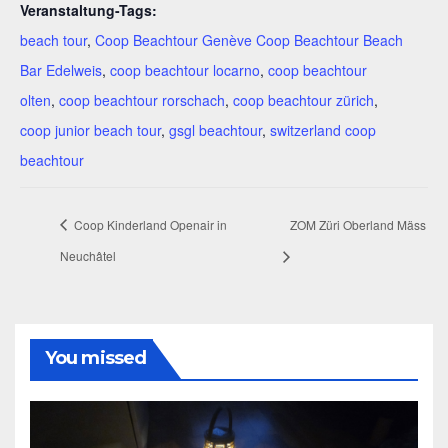
Veranstaltung-Tags:
beach tour
,
Coop Beachtour Genève Coop Beachtour Beach
Bar Edelweis
,
coop beachtour locarno
,
coop beachtour
olten
,
coop beachtour rorschach
,
coop beachtour zürich
,
coop junior beach tour
,
gsgl beachtour
,
switzerland coop
beachtour
Coop Kinderland Openair in
ZOM Züri Oberland Mäss
Neuchâtel
You missed