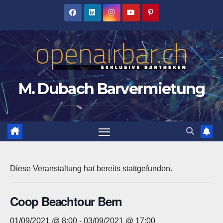
Zum
Inhalt
springen
M. Dubach Barvermietung
Diese Veranstaltung hat bereits stattgefunden.
Coop Beachtour Bern
01/09/2021 @ 8:00
-
03/09/2021 @ 17:00