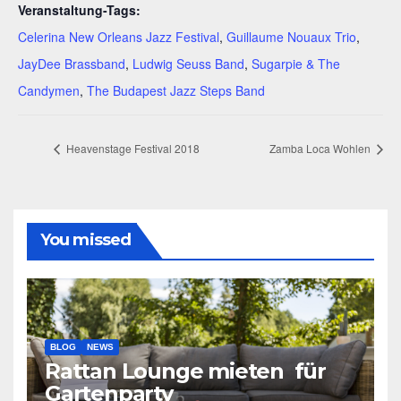
Veranstaltung-Tags:
Celerina New Orleans Jazz Festival
,
Guillaume Nouaux Trio
,
JayDee Brassband
,
Ludwig Seuss Band
,
Sugarpie & The
Candymen
,
The Budapest Jazz Steps Band
Heavenstage Festival 2018
Zamba Loca Wohlen
You missed
BLOG
NEWS
Rattan Lounge mieten für
Gartenparty