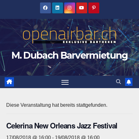
Zum
Inhalt
springen
M. Dubach Barvermietung
Diese Veranstaltung hat bereits stattgefunden.
Celerina New Orleans Jazz Festival
17/08/2018 @ 16:00
-
19/08/2018 @ 16:00