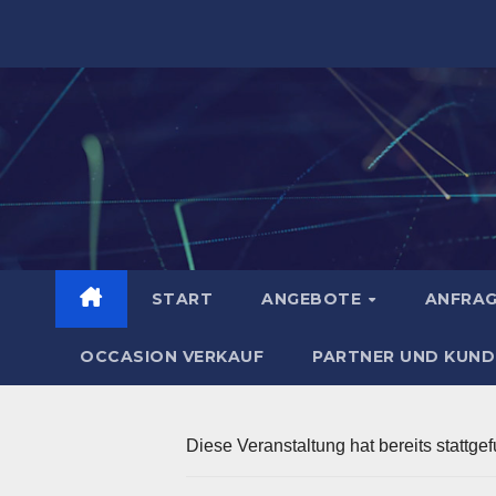
Zum
Inhalt
springen
START
ANGEBOTE
ANFRA
OCCASION VERKAUF
PARTNER UND KUND
Diese Veranstaltung hat bereits stattge