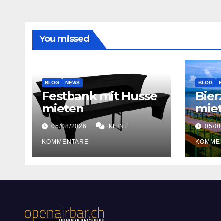
You missed
BLOG
NEWS
BLOG
Festbank mit Husse
Bier
mieten
miet
05/08/2026
KEINE
05/0
KOMMENTARE
KOMME