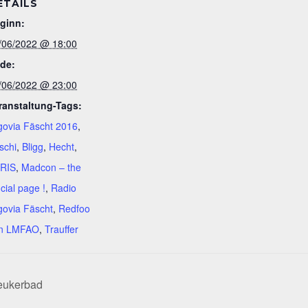
ETAILS
ginn:
/06/2022 @ 18:00
de:
/06/2022 @ 23:00
ranstaltung-Tags:
govia Fäscht 2016
,
schi
,
Bligg
,
Hecht
,
RIS
,
Madcon – the
icial page !
,
Radio
govia Fäscht
,
Redfoo
n LMFAO
,
Trauffer
eukerbad