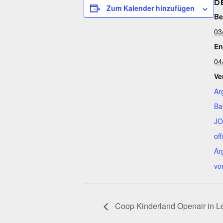
D
Zum Kalender hinzufügen
Be
03
En
04
Ve
Ar
Ba
JO
off
Ar
vo
Coop Kinderland Openair in L