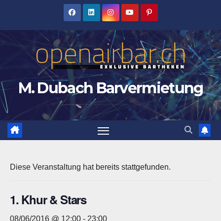
Zum
Inhalt
springen
M. Dubach Barvermietung
Diese Veranstaltung hat bereits stattgefunden.
1. Khur & Stars
08/06/2016 @ 12:00
-
23:00