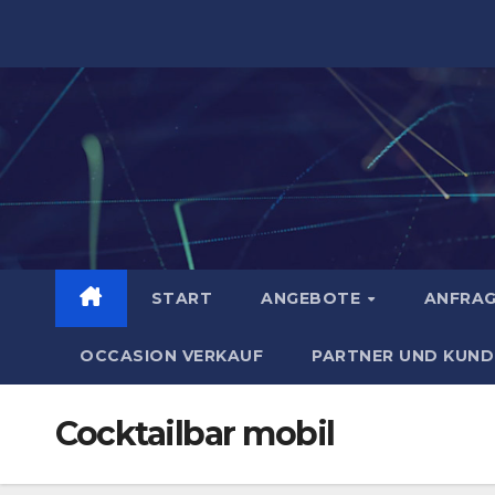
Zum
Inhalt
springen
START
ANGEBOTE
ANFRA
OCCASION VERKAUF
PARTNER UND KUND
Cocktailbar mobil