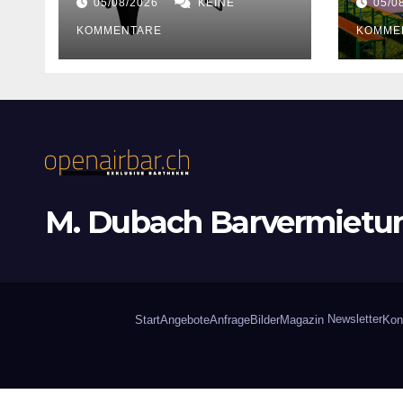
05/08/2026
KEINE
05/0
KOMMENTARE
KOMME
M. Dubach Barvermietu
Newsletter
Start
Angebote
Anfrage
Bilder
Magazin
Kon