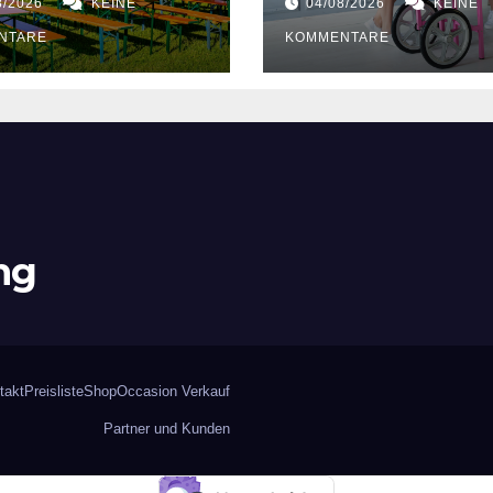
8/2026
KEINE
04/08/2026
KEINE
NTARE
KOMMENTARE
ng
takt
Preisliste
Shop
Occasion Verkauf
Partner und Kunden