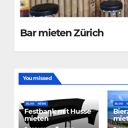
Bar mieten Zürich
You missed
BLOG
NEWS
BLOG
Festbank mit Husse
Bier
mieten
miet