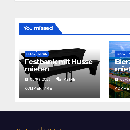
You missed
BLOG
NEWS
BLOG
Festbank mit Husse
Bier
mieten
miet
05/08/2026
KEINE
05/0
KOMMENTARE
KOMME