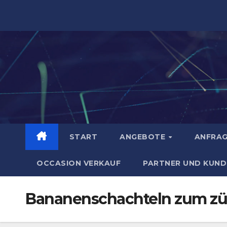
Zum
Inhalt
springen
START
ANGEBOTE
ANFRA
OCCASION VERKAUF
PARTNER UND KUND
Bananenschachteln zum zü